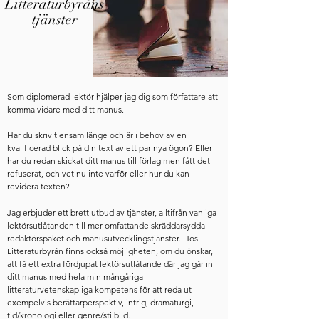
Litteraturbyråns
tjänster
Som diplomerad lektör hjälper jag dig som författare att
komma vidare med ditt manus.
Har du skrivit ensam länge och är i behov av en
kvalificerad blick på din text av ett par nya ögon? Eller
har du redan skickat ditt manus till förlag men fått det
refuserat, och vet nu inte varför eller hur du kan
revidera texten?
​Jag erbjuder ett brett utbud av tjänster, alltifrån vanliga
lektörsutlåtanden till mer omfattande skräddarsydda
redaktörspaket och manusutvecklingstjänster. Hos
Litteraturbyrån finns också möjligheten, om du önskar,
att få ett extra fördjupat lektörsutlåtande där jag går in i
ditt manus med hela min mångåriga
litteraturvetenskapliga kompetens för att reda ut
exempelvis berättarperspektiv, intrig, dramaturgi,
tid/kronologi eller genre/stilbild.