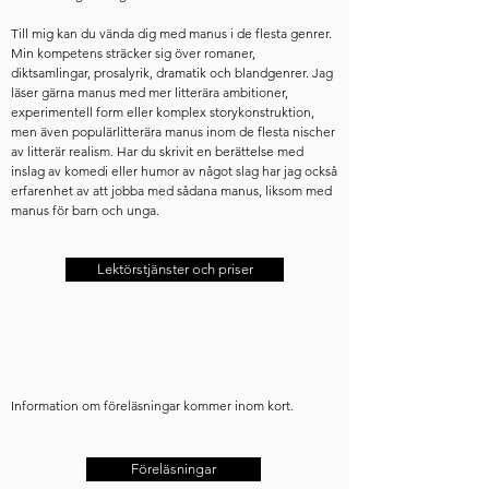
Till mig kan du vända dig med manus i de flesta genrer.
Min kompetens sträcker sig över romaner,
diktsamlingar, prosalyrik, dramatik och blandgenrer. Jag
läser gärna manus med mer litterära ambitioner,
experimentell form eller komplex storykonstruktion,
men även populärlitterära manus inom de flesta nischer
av litterär realism. Har du skrivit en berättelse med
inslag av komedi eller humor av något slag har jag också
erfarenhet av att jobba med sådana manus, liksom med
manus för barn och unga.
Lektörstjänster och priser
Information om föreläsningar kommer inom kort.
Föreläsningar