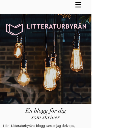
En blogg för dig
som skriver
Här i Litteraturbyråns blogg samlar jag skrivtips,