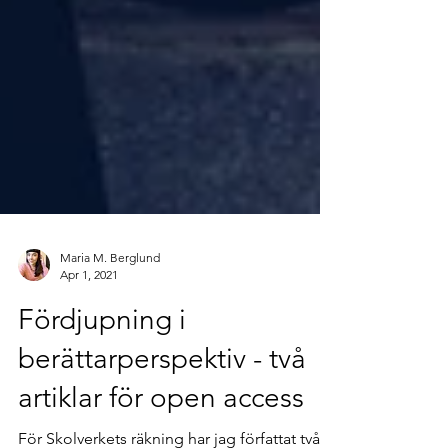
Maria M. Berglund
Apr 1, 2021
Fördjupning i
berättarperspektiv - två
artiklar för open access