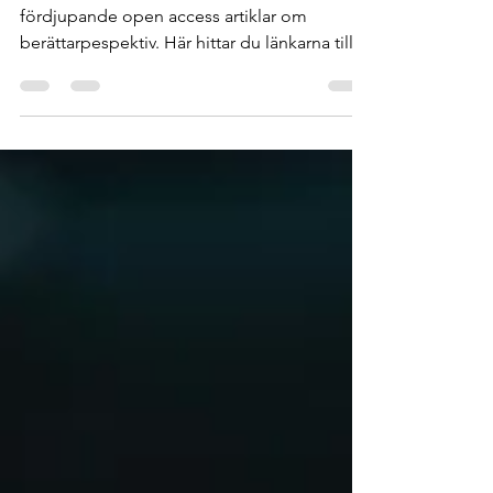
För Skolverkets räkning har jag författat två
fördjupande open access artiklar om
berättarpespektiv. Här hittar du länkarna till
dessa!