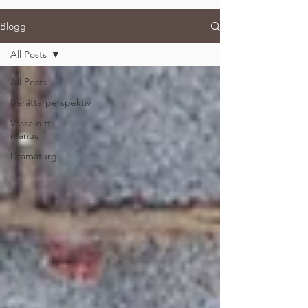
Blogg
All Posts
All Posts
Berättarperspektiv
Vässa ditt
manus
Dramaturgi