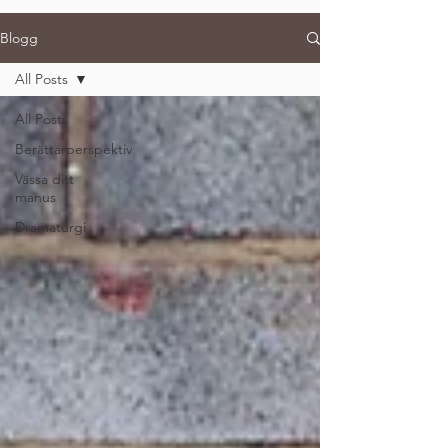
Blogg
All Posts
All Posts
Berättarperspektiv
Vässa ditt
manus
Dramaturgi