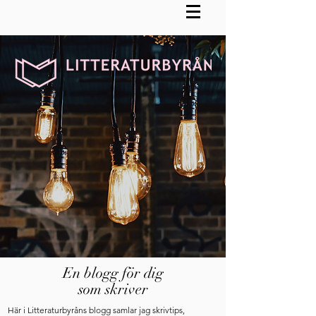
En blogg för dig
som skriver
Här i Litteraturbyråns blogg samlar jag skrivtips,